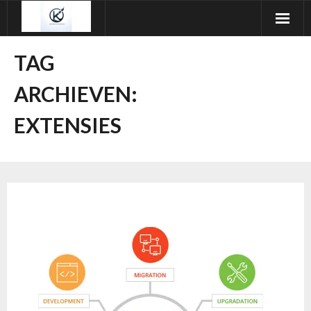
Ga
naar
de
TAG
inhoud
ARCHIEVEN:
EXTENSIES