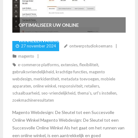
OPTIMALISEER UW ONLINE
WINKELERVARING MET MAGENTO
27 november 2024
ontwerpstudiokoemans
WEBDESIGN
magento
e-commerce platforms
,
extensies
,
flexibiliteit
,
gebruiksvriendelijkheid
,
krachtige functies
,
magento
webdesign
,
merkidentiteit
,
metadata toevoegen
,
mobiele
apparaten
,
online winkel
,
responsiviteit
,
retailers
,
schaalbaarheid
,
seo-vriendelijkheid
,
thema's
,
url's instellen
,
zoekmachineresultaten
Magento Webdesign: De Sleutel tot een Succesvolle
Online Winkel Magento Webdesign: De Sleutel tot een
Succesvolle Online Winkel Als het gaat om het runnen van
een online winkel, is een aantrekkelijk en goed