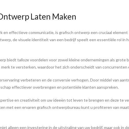
 Ontwerp Laten Maken
 en effectieve communicatie, is grafisch ontwerp een cruciaal element
werp, de visuele identiteit van een bedrijf speelt een essentiële rol i
erp biedt talloze voordelen voor zowel kleine ondernemingen als grote
erk te versterken, waardoor het zich onderscheidt van concurrenten en 
rservaring verbeteren en de conversie verhogen. Door middel van aantre
schap effectiever overbrengen en potentiële klanten aanspreken.
ertise en creativiteit om uw ideeën tot leven te brengen en deze te ve
ken met een ervaren grafisch ontwerpbureau kunt u profiteren van maat
iet alleen een investering in de uitstraling van uw bedrijf, maar ook in 