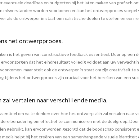
r eventuele deadlines en budgetten bij het laten maken van grafisch ont
n misverstanden worden voorkomen en kan het ontwerpproces soepel ver
er als de ontwerper in staat om realistische doelen te stellen en een re
ens het ontwerpproces.
maken is het geven van constructieve feedback essentieel. Door op een
 ervoor zorgen dat het eindresultaat volledig voldoet aan uw verwachti
voorkomen, maar stelt ook de ontwerper in staat om zijn creativiteit te
ijdens het ontwerpproces zijn cruciaal voor het bereiken van een succ
 zal vertalen naar verschillende media.
ssentieel om na te denken over hoe het ontwerp zich zal vertalen naar ve
 andere benadering om effectief te communiceren met de doelgroep. Doo
rden gebruikt, kan ervoor worden gezorgd dat de boodschap consistent e
e media helpt bij het creëren van een samenhangende visuele identiteit d