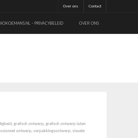
Over ons
Contact
OKOEMANS.NL – PRIVACYBELEID
OVER ONS
igheid
,
grafisch ontwerp
,
grafisch ontwerp laten
essioneel ontwerp
,
verpakkingsontwerp
,
visuele