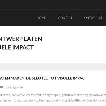
HOME
CONTACT
ONTWERPSTUDI
ONTWERP LATEN
UELE IMPACT
TEN MAKEN: DE SLEUTEL TOT VISUELE IMPACT
Uncategorized
rrenten
,
conversie
,
creativiteit
,
doelgroepen
,
gebruikerservaring
,
geloofwaard
ten maken
,
logo
,
maatwerkoplossingen
,
merk
,
merkidentiteit
,
ontwerper
,
prof