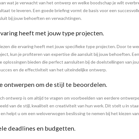
van wat je verwacht van het ontwerp en welke boodschap je wilt overbre
sultaat te leveren. Een goede briefing vormt de basis voor een succesv
luit bij jouw behoeften en verwachtingen.
rvaring heeft met jouw type projecten.
kiezen die ervaring heeft met jouw specifieke type projecten. Door te 
ject, kun je profiteren van expertise die aansluit bij jouw behoeften. E
 oplossingen bieden die perfect aansluiten bij de doelstellingen van jo
succes en de effectiviteit van het uiteindelijke ontwerp.
 ontwerpen om de stijl te beoordelen.
fisch ontwerp is om altijd te vragen om voorbeelden van eerdere ontwe
ld van de stijl, kwaliteit en creativiteit van hun werk. Dit stelt u in sta
en helpt u om een weloverwogen beslissing te nemen bij het kiezen van d
le deadlines en budgetten.