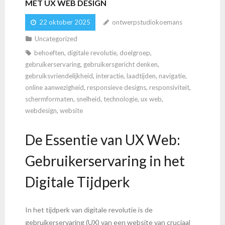
MET UX WEB DESIGN
22 oktober 2025
ontwerpstudiokoemans
Uncategorized
behoeften
,
digitale revolutie
,
doelgroep
,
gebruikerservaring
,
gebruikersgericht denken
,
gebruiksvriendelijkheid
,
interactie
,
laadtijden
,
navigatie
,
online aanwezigheid
,
responsieve designs
,
responsiviteit
,
schermformaten
,
snelheid
,
technologie
,
ux web
,
webdesign
,
website
De Essentie van UX Web:
Gebruikerservaring in het
Digitale Tijdperk
In het tijdperk van digitale revolutie is de
gebruikerservaring (UX) van een website van cruciaal