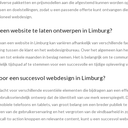
iverse pakketten en prijsmodellen aan die afgestemd kunnen worden o
sen en doelstellingen, zodat u een passende offerte kunt ontvangen die
ssioneel webdesign.
een website te laten ontwerpen in Limburg?
n een website in Limburg kan variëren afhankelijk van verschillende fact
rking tussen de klant en het webdesignbureau. Over het algemeen kan he
weken tot enkele maanden in beslag nemen. Het is belangrijk om te com
elijk tijdspad af te stemmen voor een succesvolle en tijdige oplevering 
voor een succesvol webdesign in Limburg?
cht voor verschillende essentiële elementen die bijdragen aan een effec
ebruiksvriendelijk ontwerp dat de identiteit van uw merk weerspiegelt. D
 mobiele telefoons en tablets, van groot belang om een breder publiek t
eteren van de gebruikerservaring en het vergroten van de vindbaarheid i
call-to-action knoppen en relevante content, kunt u een succesvol webde