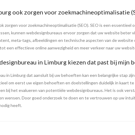
urg ook zorgen voor zoekmachineoptimalisatie (
ok zorgen voor zoekmachineoptimalisatie (SEO). SEO is een essentieel
assen, kunnen webdesignbureaus ervoor zorgen dat uw website beter vin
ntent, meta-tags, afbeeldingen en technische aspecten van de website 
ot een effectieve online aanwezigheid en meer verkeer naar uw websit
esignbureau in Limburg kiezen dat past bij mijn 
 in Limburg dat aansluit bij uw behoeften kan een belangrijke stap zij
tieel om eerst uw eigen behoeften en doelstellingen duidelijk in kaart t
gen bij het evalueren van potentiële webdesignbureaus. Het is ook vers
en wensen. Door goed onderzoek te doen en te vertrouwen op uw intuï
nodig heeft.