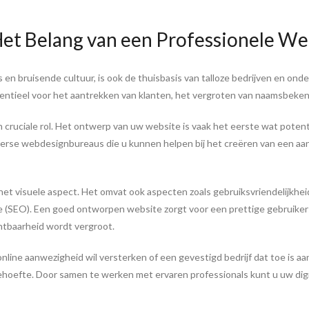
et Belang van een Professionele We
 en bruisende cultuur, is ook de thuisbasis van talloze bedrijven en onde
ssentieel voor het aantrekken van klanten, het vergroten van naamsbeken
cruciale rol. Het ontwerp van uw website is vaak het eerste wat potenti
diverse webdesignbureaus die u kunnen helpen bij het creëren van een aan
et visuele aspect. Het omvat ook aspecten zoals gebruiksvriendelijkheid
e (SEO). Een goed ontworpen website zorgt voor een prettige gebruiker
chtbaarheid wordt vergroot.
nline aanwezigheid wil versterken of een gevestigd bedrijf dat toe is 
hoefte. Door samen te werken met ervaren professionals kunt u uw digit