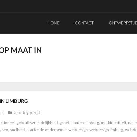
HOME
CONTACT
ONTWERPSTUDI
OP MAAT IN
IN LIMBURG
ns
Uncategorized
nctioneel
,
gebruiksvriendelijkheid
,
groei
,
klanten
,
limburg
,
merkidentiteit
,
naam
,
seo
,
snelheid
,
startende ondernemer
,
webdesign
,
webdesign limburg
,
webde