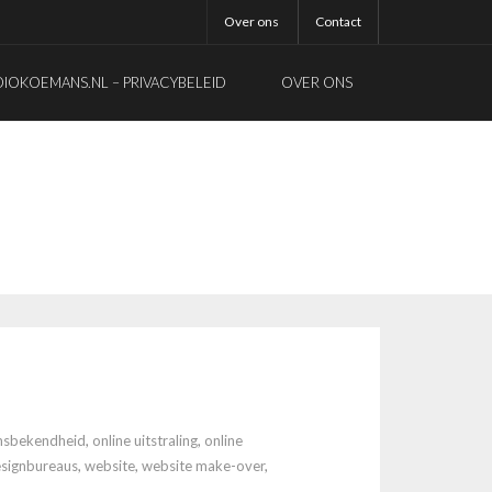
Over ons
Contact
OKOEMANS.NL – PRIVACYBELEID
OVER ONS
sbekendheid
,
online uitstraling
,
online
signbureaus
,
website
,
website make-over
,