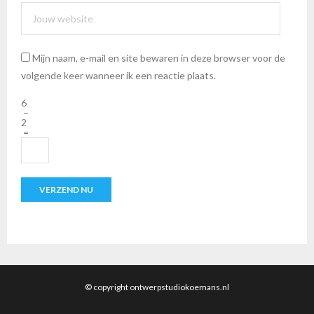
Mijn naam, e-mail en site bewaren in deze browser voor de
volgende keer wanneer ik een reactie plaats.
6
−
2
=
© copyright ontwerpstudiokoemans.nl