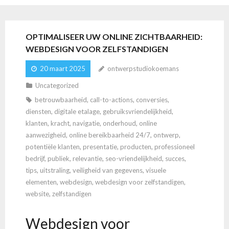
OPTIMALISEER UW ONLINE ZICHTBAARHEID:
WEBDESIGN VOOR ZELFSTANDIGEN
20 maart 2025
ontwerpstudiokoemans
Uncategorized
betrouwbaarheid
,
call-to-actions
,
conversies
,
diensten
,
digitale etalage
,
gebruiksvriendelijkheid
,
klanten
,
kracht
,
navigatie
,
onderhoud
,
online
aanwezigheid
,
online bereikbaarheid 24/7
,
ontwerp
,
potentiële klanten
,
presentatie
,
producten
,
professioneel
bedrijf
,
publiek
,
relevantie
,
seo-vriendelijkheid
,
succes
,
tips
,
uitstraling
,
veiligheid van gegevens
,
visuele
elementen
,
webdesign
,
webdesign voor zelfstandigen
,
website
,
zelfstandigen
Webdesign voor