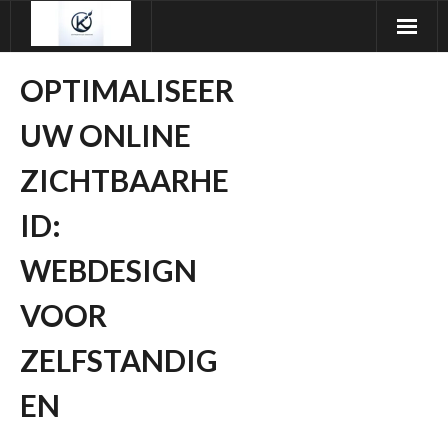
Ga
naar
de
OPTIMALISEER
inhoud
UW ONLINE
ZICHTBAARHE
ID:
WEBDESIGN
VOOR
ZELFSTANDIG
EN