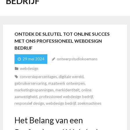
BEDRIJF
ONTDEK DE SLEUTEL TOT ONLINE SUCCES
MET ONS PROFESSIONEEL WEBDESIGN
BEDRIJF
29 mei 2024
ontwerpstudiokoemans
webdesign
conversiepercentages
,
digitale wereld
,
gebruikerservaring
,
maatwerk ontwerpen
,
marketinginspanningen
,
merkidentiteit
,
online
aanwezigheid
,
professioneel webdesign bedrijf
,
responsief design
,
webdesign bedrijf
,
zoekmachines
Het Belang van een