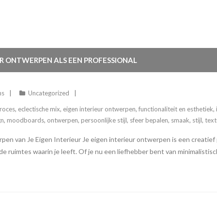
EUR ONTWERPEN ALS EEN PROFESSIONAL
ns
Uncategorized
proces
,
eclectische mix
,
eigen interieur ontwerpen
,
functionaliteit en esthetiek
,
gn
,
moodboards
,
ontwerpen
,
persoonlijke stijl
,
sfeer bepalen
,
smaak
,
stijl
,
text
n van Je Eigen Interieur Je eigen interieur ontwerpen is een creatief p
n de ruimtes waarin je leeft. Of je nu een liefhebber bent van minimalist