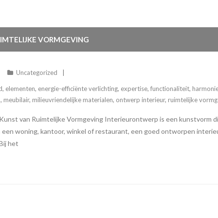
UIMTELIJKE VORMGEVING
Uncategorized
d
,
elementen
,
energie-efficiënte verlichting
,
expertise
,
functionaliteit
,
harmoni
n
,
meubilair
,
milieuvriendelijke materialen
,
ontwerp interieur
,
ruimtelijke vormg
 Kunst van Ruimtelijke Vormgeving Interieurontwerp is een kunstvorm di
m een woning, kantoor, winkel of restaurant, een goed ontworpen interie
ij het