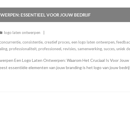
ERPEN: ESSENTIEEL VOOR JOUW BEDRIJF
logo laten ontwerpen
concurrentie
,
consistentie
,
creatief proces
,
een logo laten ontwerpen
,
feedba
aling
,
professionaliteit
,
professioneel
,
revisies
,
samenwerking
,
succes
,
uniek d
werpen Een Logo Laten Ontwerpen: Waarom Het Cruciaal Is Voor Jouw Be
meest essentiële elementen van jouw branding is het logo van jouw bedri