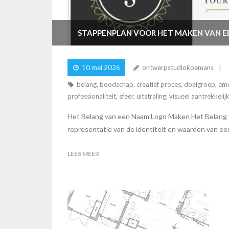
STAPPENPLAN VOOR HET MAKEN VAN E
10 mei 2026
ontwerpstudiokoemans
belang
,
boodschap
,
creatief proces
,
doelgroep
,
emo
professionaliteit
,
sfeer
,
uitstraling
,
visueel aantrekkelij
Het Belang van een Naam Logo Maken Het Belang va
representatie van de identiteit en waarden van een
LEES MEER