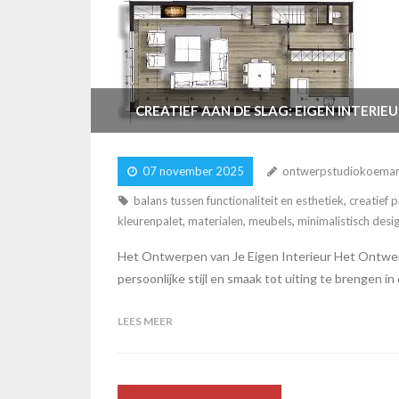
CREATIEF AAN DE SLAG: EIGEN INTERI
07 november 2025
ontwerpstudiokoema
balans tussen functionaliteit en esthetiek
,
creatief 
kleurenpalet
,
materialen
,
meubels
,
minimalistisch desi
Het Ontwerpen van Je Eigen Interieur Het Ontwerpe
persoonlijke stijl en smaak tot uiting te brengen i
LEES MEER