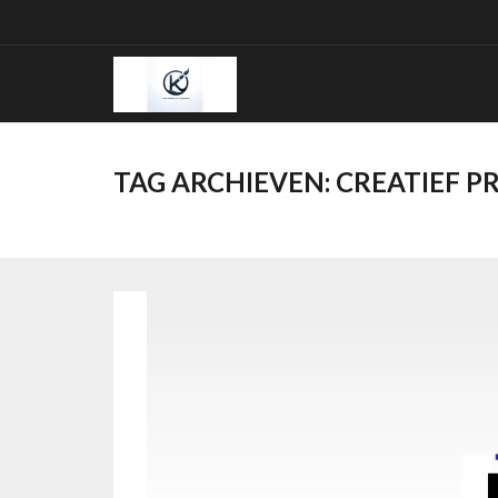
Ga
naar
de
inhoud
TAG ARCHIEVEN:
CREATIEF P