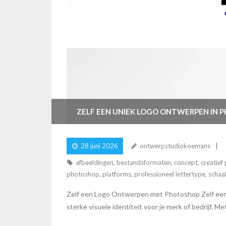
ZELF EEN UNIEK LOGO ONTWERPEN IN 
28 juni 2026
ontwerpstudiokoemans
afbeeldingen
,
bestandsformaten
,
concept
,
creatief
photoshop
,
platforms
,
professioneel lettertype
,
schaa
Zelf een Logo Ontwerpen met Photoshop Zelf een
sterke visuele identiteit voor je merk of bedrijf. M