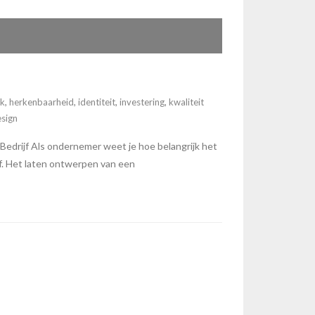
ck
,
herkenbaarheid
,
identiteit
,
investering
,
kwaliteit
esign
drijf Als ondernemer weet je hoe belangrijk het
jf. Het laten ontwerpen van een