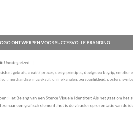
D LOGO ONTWERPEN VOOR SUCCESVOLLE BRANDING
Uncategorized
sistent gebruik
,
creatief proces
,
designprincipes
,
doelgroep begrip
,
emotionel
kleur
,
merchandise
,
muziekstijl
,
online kanalen
,
persoonlijkheid
,
posters
,
symbo
: Het Belang van een Sterke Visuele Identiteit Als het gaat om het s
 zomaar een grafisch element; het is de visuele representatie van de iden