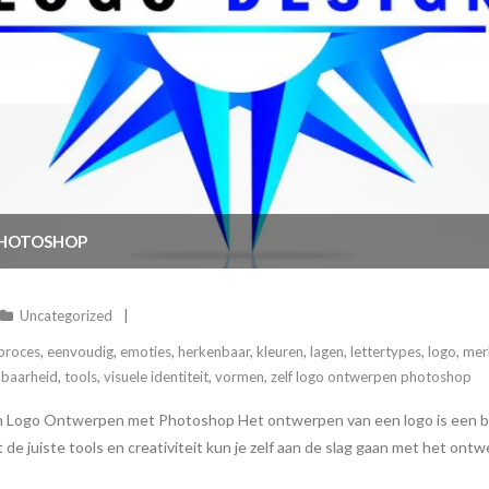
PHOTOSHOP
Uncategorized
 proces
,
eenvoudig
,
emoties
,
herkenbaar
,
kleuren
,
lagen
,
lettertypes
,
logo
,
merk
lbaarheid
,
tools
,
visuele identiteit
,
vormen
,
zelf logo ontwerpen photoshop
 Logo Ontwerpen met Photoshop Het ontwerpen van een logo is een bel
et de juiste tools en creativiteit kun je zelf aan de slag gaan met het ont