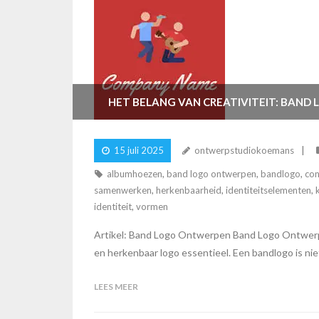
HET BELANG VAN CREATIVITEIT: BAN
15 juli 2025
ontwerpstudiokoemans
albumhoezen
,
band logo ontwerpen
,
bandlogo
,
con
samenwerken
,
herkenbaarheid
,
identiteitselementen
,
identiteit
,
vormen
Artikel: Band Logo Ontwerpen Band Logo Ontwerpen
en herkenbaar logo essentieel. Een bandlogo is niet
LEES MEER