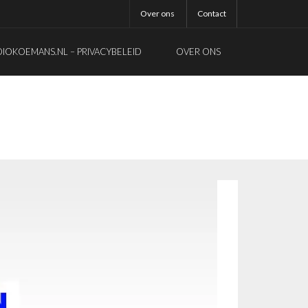
Over ons
Contact
OKOEMANS.NL – PRIVACYBELEID
OVER ONS