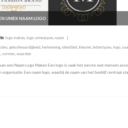
EN UNIEK NAAM LOGO
logo maken
,
logo ontwerpen
,
naam
ties
,
geloofwaardigheid
,
herkenning
,
identiteit
,
kleuren
,
lettertypes
,
logo
,
na
k
,
vormen
,
waarden
n een Naam Logo Maken Een logo is vaak het eerste wat mensen associë
 organisatie. Een naam logo, waarbij de naam van het bedrijf centraal sta