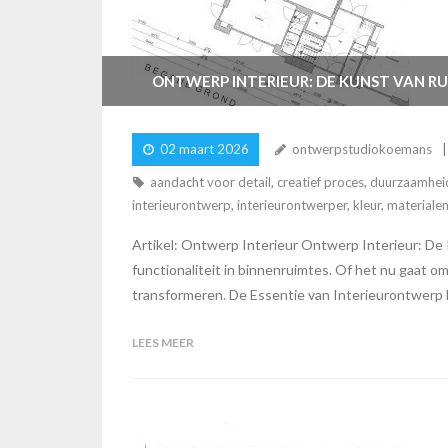
ONTWERP INTERIEUR: DE KUNST VAN R
02 maart 2026
ontwerpstudiokoemans
aandacht voor detail
,
creatief proces
,
duurzaamhei
interieurontwerp
,
interieurontwerper
,
kleur
,
materiale
Artikel: Ontwerp Interieur Ontwerp Interieur: De
functionaliteit in binnenruimtes. Of het nu gaat o
transformeren. De Essentie van Interieurontwerp B
LEES MEER