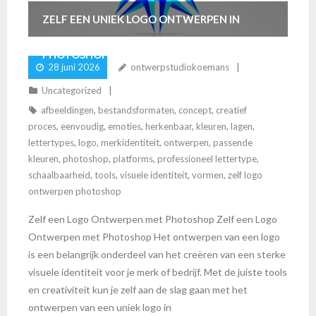
ZELF EEN UNIEK LOGO ONTWERPEN IN
PHOTOSHOP
28 juni 2026
ontwerpstudiokoemans
Uncategorized
afbeeldingen
,
bestandsformaten
,
concept
,
creatief
proces
,
eenvoudig
,
emoties
,
herkenbaar
,
kleuren
,
lagen
,
lettertypes
,
logo
,
merkidentiteit
,
ontwerpen
,
passende
kleuren
,
photoshop
,
platforms
,
professioneel lettertype
,
schaalbaarheid
,
tools
,
visuele identiteit
,
vormen
,
zelf logo
ontwerpen photoshop
Zelf een Logo Ontwerpen met Photoshop Zelf een Logo
Ontwerpen met Photoshop Het ontwerpen van een logo
is een belangrijk onderdeel van het creëren van een sterke
visuele identiteit voor je merk of bedrijf. Met de juiste tools
en creativiteit kun je zelf aan de slag gaan met het
ontwerpen van een uniek logo in