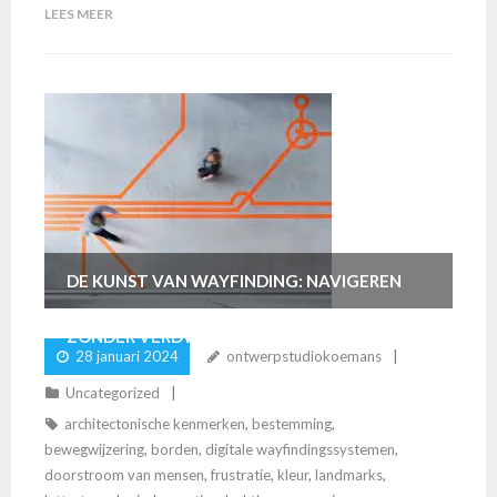
LEES MEER
DE KUNST VAN WAYFINDING: NAVIGEREN
ZONDER VERDWALEN
28 januari 2024
ontwerpstudiokoemans
Uncategorized
architectonische kenmerken
,
bestemming
,
bewegwijzering
,
borden
,
digitale wayfindingssystemen
,
doorstroom van mensen
,
frustratie
,
kleur
,
landmarks
,