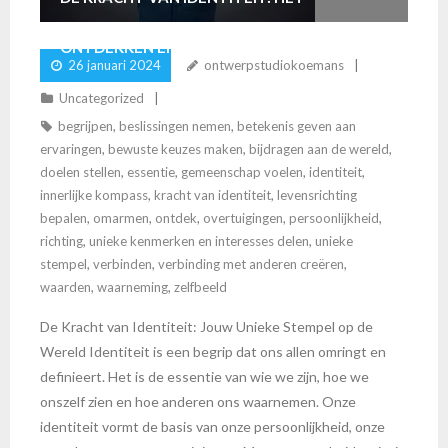
ONTDEKKEN EN VORMGEVEN VAN JOUW
26 januari 2024
ontwerpstudiokoemans
UNIEKE ZELF
Uncategorized
begrijpen
,
beslissingen nemen
,
betekenis geven aan
ervaringen
,
bewuste keuzes maken
,
bijdragen aan de wereld
,
doelen stellen
,
essentie
,
gemeenschap voelen
,
identiteit
,
innerlijke kompass
,
kracht van identiteit
,
levensrichting
bepalen
,
omarmen
,
ontdek
,
overtuigingen
,
persoonlijkheid
,
richting
,
unieke kenmerken en interesses delen
,
unieke
stempel
,
verbinden
,
verbinding met anderen creëren
,
waarden
,
waarneming
,
zelfbeeld
De Kracht van Identiteit: Jouw Unieke Stempel op de
Wereld Identiteit is een begrip dat ons allen omringt en
definieert. Het is de essentie van wie we zijn, hoe we
onszelf zien en hoe anderen ons waarnemen. Onze
identiteit vormt de basis van onze persoonlijkheid, onze