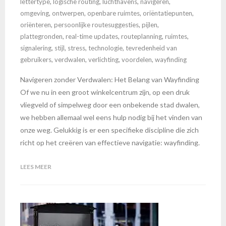
lettertype
,
logische routing
,
luchthavens
,
navigeren
,
omgeving
,
ontwerpen
,
openbare ruimtes
,
oriëntatiepunten
,
oriënteren
,
persoonlijke routesuggesties
,
pijlen
,
plattegronden
,
real-time updates
,
routeplanning
,
ruimtes
,
signalering
,
stijl
,
stress
,
technologie
,
tevredenheid van
gebruikers
,
verdwalen
,
verlichting
,
voordelen
,
wayfinding
Navigeren zonder Verdwalen: Het Belang van Wayfinding
Of we nu in een groot winkelcentrum zijn, op een druk
vliegveld of simpelweg door een onbekende stad dwalen,
we hebben allemaal wel eens hulp nodig bij het vinden van
onze weg. Gelukkig is er een specifieke discipline die zich
richt op het creëren van effectieve navigatie: wayfinding.
LEES MEER