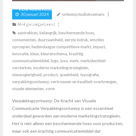
VERPAKKINGSONTWERP: HET VISUELE
30 januari 2024
ontwerpstudiokoemans
GEHEIM ACHTER SUCCES
Niet gecategoriseerd
aantrekken
,
belangrijk
,
beschermende hoes
,
consumenten
,
duurzaamheid
,
eerste indruk
,
emoties
oproepen
,
hedendaagse competitieve markt
,
impact
,
innovatie
,
kleur
,
kleurenschema
,
krachtig
communicatiemiddel
,
logo
,
luxe
,
merk
,
merkidentiteit
versterken
,
moderne marketingstrategieën
,
nieuwsgierigheid
,
product
,
speelsheid
,
typografie
,
verpakkingsontwerp
,
vertrouwen en kwaliteit overbrengen
,
visuele elementen
,
vorm
Verpakkingsontwerp: De Kracht van Visuele
Communicatie Verpakkingsontwerp is een essentieel
onderdeel geworden van moderne marketingstrategieën.
Het is niet alleen een beschermende hoes voor producten,
maar ook een krachtig communicatiemiddel dat