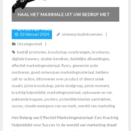
HAAL HET MAXIMALE UIT UW BEDRIJF MET
EFFECTIEF MARKETINGMATERIAAL
02 februari 2024
ontwerpstudiokoemans
Uncategorized
bedrijf promoten
,
boodschap overbrengen
,
brochures
,
digitale banners
,
doelen bereiken
,
duidelijke afbeeldingen
,
effectief marketingmateriaal
,
flyers
,
gewenste actie
motiveren
,
goed ontworpen marketingmateriaal
,
heldere
call-to-action
,
informeren over product of dienst uniek
maakt
,
juiste boodschap
,
juiste doelgroep
,
juiste moment
,
krachtig hulpmiddel
,
marketingmateriaal
,
opbouwen en ver
,
pakkende koppen
,
posters
,
potentiële klanten aantrekken
,
succes
,
visuele weergave van uw merk
,
wereld van marketing
Het Belang van Effectief Marketingmateriaal: Een Krachtig
Hulpmiddel voor Succes In de wereld van marketing draait