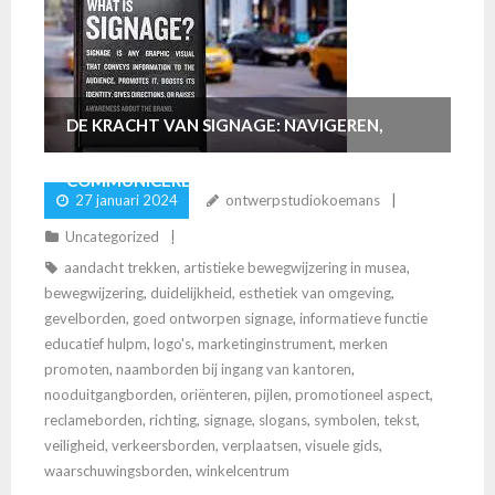
DE KRACHT VAN SIGNAGE: NAVIGEREN,
COMMUNICEREN EN PROMOTEN IN DE
27 januari 2024
ontwerpstudiokoemans
VISUELE WERELD
Uncategorized
aandacht trekken
,
artistieke bewegwijzering in musea
,
bewegwijzering
,
duidelijkheid
,
esthetiek van omgeving
,
gevelborden
,
goed ontworpen signage
,
informatieve functie
educatief hulpm
,
logo's
,
marketinginstrument
,
merken
promoten
,
naamborden bij ingang van kantoren
,
nooduitgangborden
,
oriënteren
,
pijlen
,
promotioneel aspect
,
reclameborden
,
richting
,
signage
,
slogans
,
symbolen
,
tekst
,
veiligheid
,
verkeersborden
,
verplaatsen
,
visuele gids
,
waarschuwingsborden
,
winkelcentrum