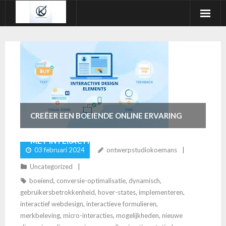
Ga
naar
de
inhoud
CREËER EEN BOEIENDE ONLINE ERVARING
MET INTERACTIEF WEBDESIGN
03 februari 2024
ontwerpstudiokoemans
Uncategorized
boeiend
,
conversie-optimalisatie
,
dynamisch
,
gebruikersbetrokkenheid
,
hover-states
,
implementeren
,
interactief webdesign
,
interactieve formulieren
,
merkbeleving
,
micro-interacties
,
mogelijkheden
,
nieuwe