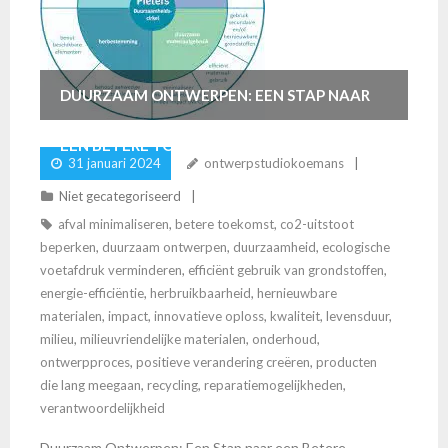
DUURZAAM ONTWERPEN: EEN STAP NAAR
EEN BETERE TOEKOMST
31 januari 2024
ontwerpstudiokoemans
Niet gecategoriseerd
afval minimaliseren
,
betere toekomst
,
co2-uitstoot
beperken
,
duurzaam ontwerpen
,
duurzaamheid
,
ecologische
voetafdruk verminderen
,
efficiënt gebruik van grondstoffen
,
energie-efficiëntie
,
herbruikbaarheid
,
hernieuwbare
materialen
,
impact
,
innovatieve oploss
,
kwaliteit
,
levensduur
,
milieu
,
milieuvriendelijke materialen
,
onderhoud
,
ontwerpproces
,
positieve verandering creëren
,
producten
die lang meegaan
,
recycling
,
reparatiemogelijkheden
,
verantwoordelijkheid
Duurzaam Ontwerpen: Een Stap naar een Betere